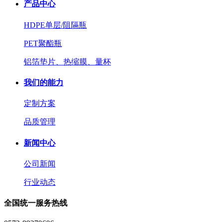
产品中心
HDPE单层/阻隔瓶
PET聚酯瓶
铝箔垫片、热缩膜、量杯
我们的能力
定制方案
品质管理
新闻中心
公司新闻
行业动态
全国统一服务热线